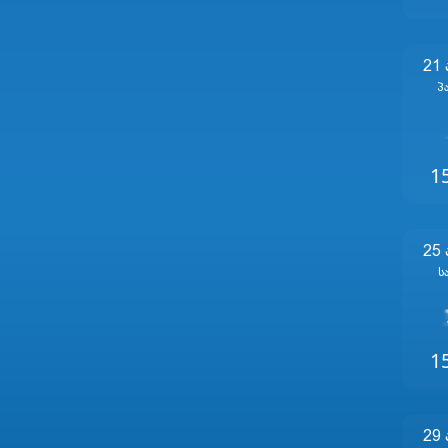
21
Პ
1
25
Ს
1
29