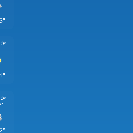
3°
სტო
1°
სტო
თი
2°