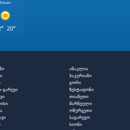
Შაბათი
2°
20°
ნი
ანაკლია
ი
ბაკურიანი
ო
გორი
-გარეჯი
ზესტაფონი
ვი
თიანეთი
ისი
მარნეული
ა
ოზურგეთი
ავი
საგარეჯო
ი
სიონი