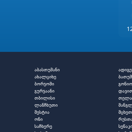
1
აბასთუმანი
ადიგე
ახალციხე
ბათუმ
ბორჯომი
გონი
გურჯაანი
დავით
თბილისი
თელა
ლანჩხუთი
მანგლ
მესტია
მცხეთ
ონი
რუსთ
საჩხერე
სენაკ