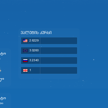
ვალუტის კურსი
2.6229
3.0260
სტო
ი
3.2340
1
7°
სტო
თი