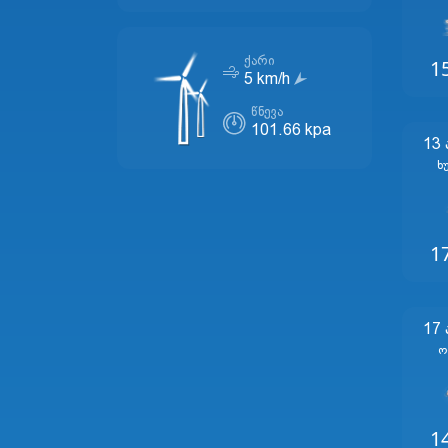
1
ᲥᲐᲠᲘ
5 km/h
ᲬᲜᲔᲕᲐ
101.66 kpa
13
Ხ
1
17
Ო
1