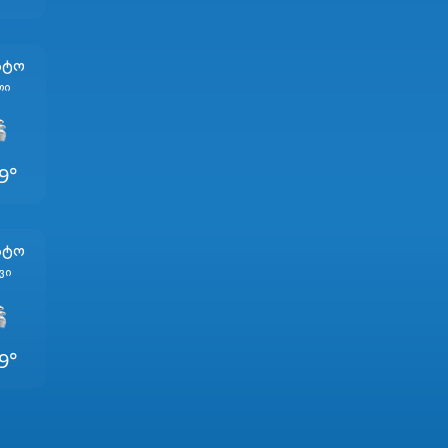
სტო
თი
9°
სტო
ვი
9°