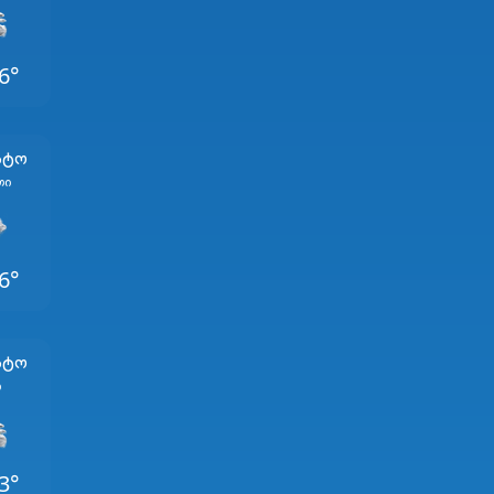
6°
სტო
თი
6°
სტო
ი
3°