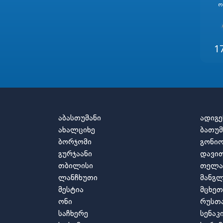
Ო
1
აბასთუმანი
ადიგე
ახალციხე
ბათუმ
ბორჯომი
გონი
გურჯაანი
დავით
თბილისი
თელა
ლანჩხუთი
მანგლ
მესტია
მცხეთ
ონი
რუსთ
საჩხერე
სენაკ