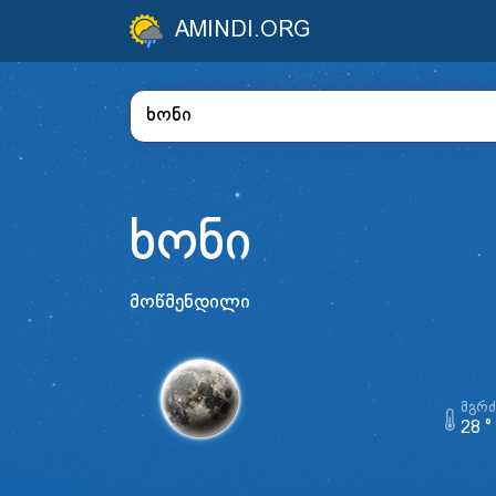
AMINDI.ORG
ხონი
მოწმენდილი
ᲛᲒᲠ
28 °