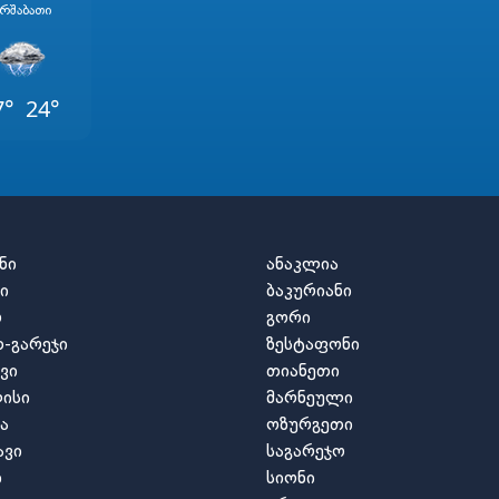
რშაბათი
7°
24°
ნი
ანაკლია
ი
ბაკურიანი
ო
გორი
-გარეჯი
ზესტაფონი
ვი
თიანეთი
ისი
მარნეული
ა
ოზურგეთი
ავი
საგარეჯო
ი
სიონი