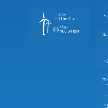
1
ᲥᲐᲠᲘ
11 km/h
ᲬᲜᲔᲕᲐ
100.60 kpa
15
1
19
Ო
1