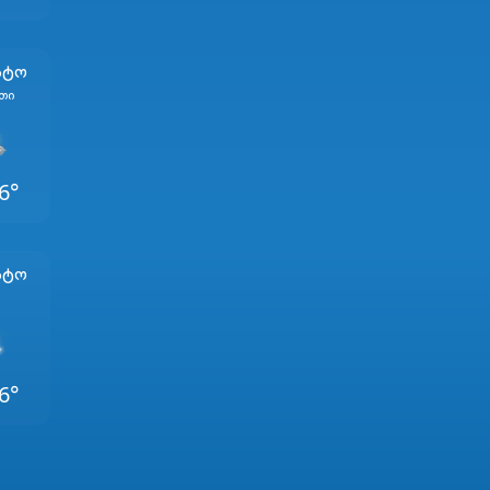
სტო
თი
6°
სტო
6°