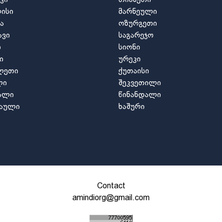
ისი
მარნეული
ა
ოზურგეთი
ავი
საგარეჯო
ი
სიონი
ი
ურეკი
ლეთი
ქუთაისი
ლი
შეკვეთილი
ვალი
წინანდალი
გაული
ხაშური
Contact
amindiorg@gmail.com