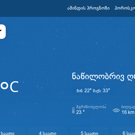
ამინდის პროგნოზი
ჰოროსკ
ნაწილობრივ ღ
°
C
22°
33°
მინ:
მაქს:
ᲛᲒᲠᲫᲜᲝᲑᲔᲚᲝᲑᲐ
ᲮᲘᲚᲕᲐ
23 °
16 km
 Საათი
4 Საათი
5 Საათი
6 Სა