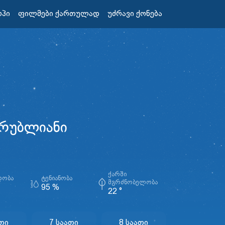
ოპი
ფილმები ქართულად
უძრავი ქონება
რუბლიანი
ᲥᲐᲠᲨᲘ
ᲓᲝᲑᲐ
ᲢᲔᲜᲘᲐᲜᲝᲑᲐ
ᲛᲒᲠᲫᲜᲝᲑᲔᲚᲝᲑᲐ
95 %
22 °
ათი
7 Საათი
8 Საათი