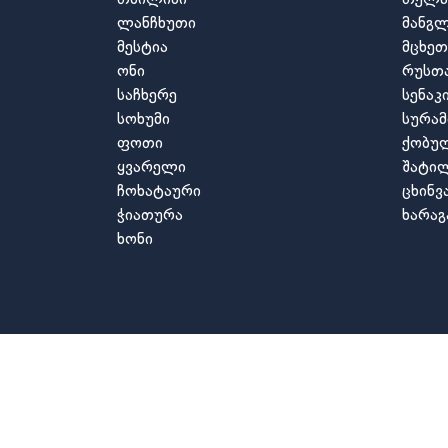
ლანჩხუთი
მანგლ
მესტია
მცხეთ
ონი
რუსთ
საჩხერე
სენაკ
სოხუმი
სურამ
ფოთი
ქობუ
ყვარელი
შატი
ჩოხატაური
ცხინ
ჭიათურა
ხარა
ხონი