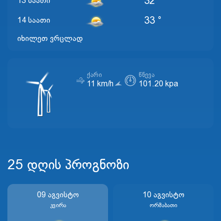
32 °
13 საათი
33 °
14 საათი
იხილეთ ვრცლად
ᲥᲐᲠᲘ
ᲬᲜᲔᲕᲐ
11 km/h
101.20 kpa
25 დღის პროგნოზი
09 Აგვისტო
10 Აგვისტო
Კვირა
Ორშაბათი