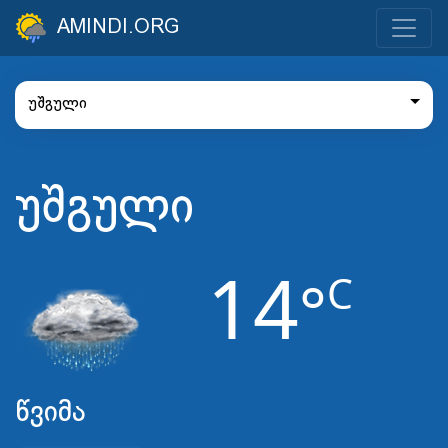
AMINDI.ORG
უშგული
უშგული
14
C
°
წვიმა